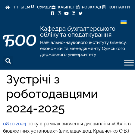
ННІ БІЕМ
СУМДУ
КАБІНЕТ
РОЗКЛАД
КОНТАКТИ
Кафедра бухгалтерського
обліку та оподаткування
Навчально-наукового інституту бізнесу,
економіки та менеджменту Сумського
державного університету
Зустрічі з
роботодавцями
2024-2025
08.10.2024
року в рамках вивчення дисципліни «Облік в
бюджетних установах» (викладач доц. Кравченко О.В.)